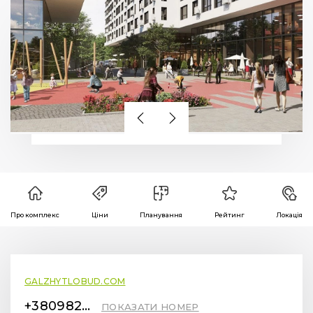
Про комплекс
Ціни
Планування
Рейтинг
Локація
GALZHYTLOBUD.COM
+380982441414
ПОКАЗАТИ НОМЕР