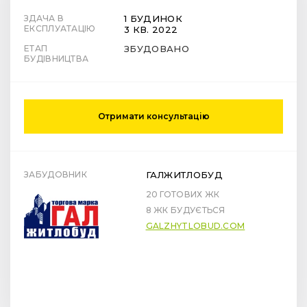
ЗДАЧА В
1 БУДИНОК
ЕКСПЛУАТАЦІЮ
3 КВ. 2022
ЕТАП
ЗБУДОВАНО
БУДІВНИЦТВА
Отримати консультацію
ЗАБУДОВНИК
ГАЛЖИТЛОБУД
20 ГОТОВИХ ЖК
8 ЖК БУДУЄТЬСЯ
GALZHYTLOBUD.COM