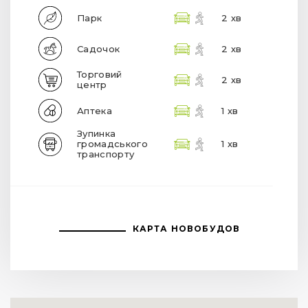
Парк
2 хв
Садочок
2 хв
Торговий
2 хв
центр
Аптека
1 хв
Зупинка
громадського
1 хв
транспорту
КАРТА НОВОБУДОВ