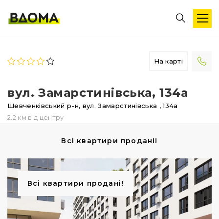
На карті
вул. Замарстинівська, 134а
Шевченківський р-н,
вул. Замарстинівська
, 134а
2.2 км від центру
Всі квартири продані!
Всі квартири продані!