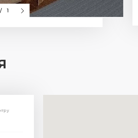
/
1
Я
ентру