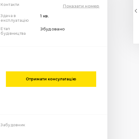
Контакти
Показати номер
Здача в
1 кв.
експлуатацію
Етап
Збудовано
будівництва
Отримати консультацію
Забудовник