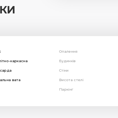
ИКИ
с
Опалення
ітно-каркасна
Будинків
нсарда
Стіни
альна вата
Висота стелі
Паркінг