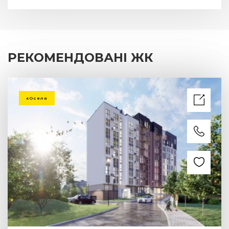
ЖК Фруктова Алея
LVIV BUD
Львів
вул. Під Голоском, 4
2.7 км від центру
343 квартир
2
1 - кімнатна
від
40
м
3.19 млн.
грн
2
2 - кімнатна
від
54.5
м
4.13 млн.
грн