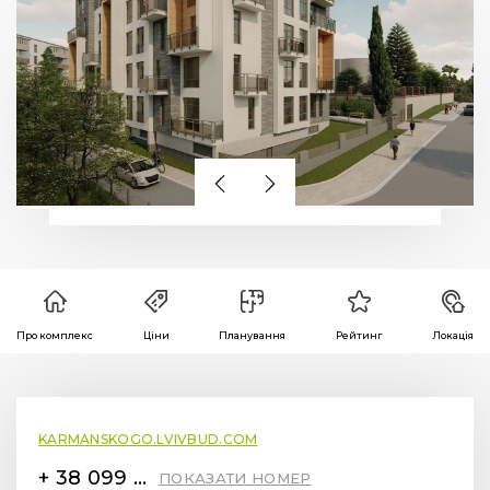
Про комплекс
Ціни
Планування
Рейтинг
Локація
KARMANSKOGO.LVIVBUD.COM
+ 38 099 78 78 287
ПОКАЗАТИ НОМЕР
ЗДАЧА В
2 КВ. 2023
ЕКСПЛУАТАЦІЮ
ЕТАП
ЗБУДОВАНО
БУДІВНИЦТВА
Отримати консультацію
ЗАБУДОВНИК
LVIV BUD
3 ГОТОВИХ ЖК