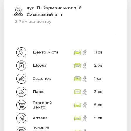
Парк
3 хв
Торговий
5 хв
центр
Аптека
5 хв
Зупинка
громадського
4 хв
транспорту
КАРТА НОВОБУДОВ