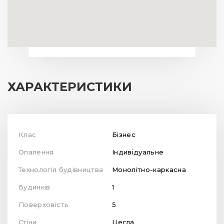
Опалення
Індивідуальне
Технологія будівництва
Монолітно-каркасна
Будинків
1
Поверховість
5
Стіни
Цегла
Утеплення
Мінеральна вата
Висота стелі
3 м (від підлоги до стелі)
Стан квартири
Під ремонт
Закрита територія
Від авто та сторонніх
Паркінг
Підземний (24
паркомісця)
Інші опції
Розвинута
інфраструктура