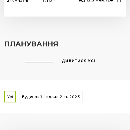
Усі
Будинок 1 - здача 2кв. 2023
2-кімнатні
2
Площа від:
121
м
Ціна від:
12.3
млн.
грн