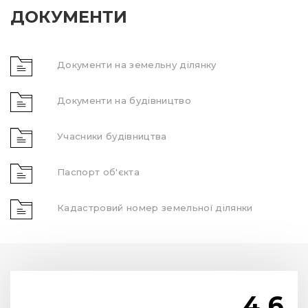
Кадастровий номер земельної ділянки
4.6
Загальний рейтинг
Проголосувало користувачів: 1.0
Таємний покупець: 0.0
Розташування
5.0
Інфраструктура
4.0
Іпотека
5.0
“єОселя”
Планування
4.0