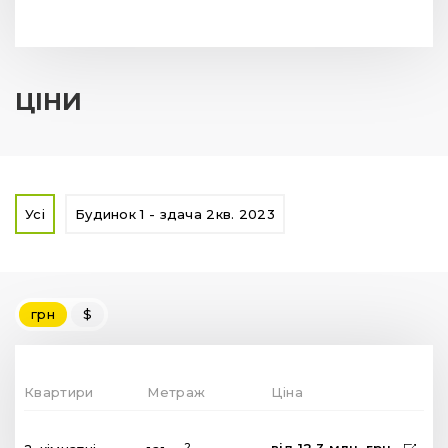
грн
$
Квартири
Метраж
Ціна
від
12.3
млн.
грн
2
2-кімнатні
121 м
ПЛАНУВАННЯ
ДИВИТИСЯ УСІ