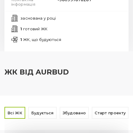
інформація
заснована у
році
1
готовий ЖК
1
ЖК, що будуються
ЖК ВІД AURBUD
Всі ЖК
Будується
Збудовано
Старт проекту